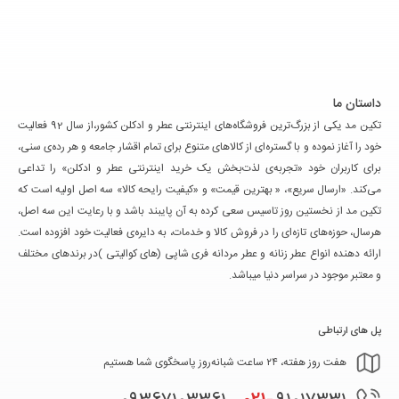
داستان ما
تکین مد یکی از بزرگ‌ترین فروشگاه‌های اینترنتی عطر و ادکلن کشور،از سال 92 فعالیت
خود را آغاز نموده و با گستره‌ای از کالاهای متنوع برای تمام اقشار جامعه و هر رده‌ی سنی،
برای کاربران خود «تجربه‌ی لذت‌بخش یک خرید اینترنتی عطر و ادکلن» را تداعی
می‌کند. «ارسال سریع»، « بهترین قیمت» و «کیفیت رایحه کالا» سه اصل اولیه است که
تکین مد از نخستین روز تاسیس سعی کرده به آن پایبند باشد و با رعایت این سه اصل،
هرسال، حوزه‌های تازه‌ای را در فروش کالا و خدمات، به دایره‌ی فعالیت خود افزوده است.
ارائه دهنده انواع عطر زنانه و عطر مردانه فری شاپی (های کوالیتی )در برندهای مختلف
و معتبر موجود در سراسر دنیا میباشد.
پل های ارتباطی
هفت روز هفته، ۲۴ ساعت شبانه‌روز پاسخگوی شما هستیم