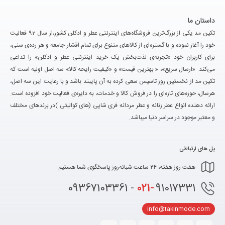
داستان ما
تکین مد یکی از بزرگ‌ترین فروشگاه‌های اینترنتی عطر و ادکلن کشور،از سال 92 فعالیت
خود را آغاز نموده و با گستره‌ای از کالاهای متنوع برای تمام اقشار جامعه و هر رده‌ی سنی،
برای کاربران خود «تجربه‌ی لذت‌بخش یک خرید اینترنتی عطر و ادکلن» را تداعی
می‌کند. «ارسال سریع»، « بهترین قیمت» و «کیفیت رایحه کالا» سه اصل اولیه است که
تکین مد از نخستین روز تاسیس سعی کرده به آن پایبند باشد و با رعایت این سه اصل،
هرسال، حوزه‌های تازه‌ای را در فروش کالا و خدمات، به دایره‌ی فعالیت خود افزوده است.
ارائه دهنده انواع عطر زنانه و عطر مردانه فری شاپی (های کوالیتی )در برندهای مختلف
و معتبر موجود در سراسر دنیا میباشد.
پل های ارتباطی
هفت روز هفته، ۲۴ ساعت شبانه‌روز پاسخگوی شما هستیم
021-
91017331 - 09367103361
info@takinmode.com