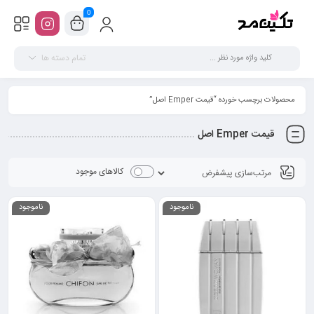
0
تمام دسته ها
محصولات برچسب خورده “قیمت Emper اصل”
قیمت Emper اصل
کالاهای موجود
ناموجود
ناموجود