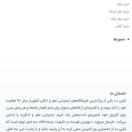
خرید عطر
خرید عطر مردانه
خرید عطر زنانه
خرید کفش
مجوزها
داستان ما
تکین مد یکی از بزرگ‌ترین فروشگاه‌های اینترنتی عطر و ادکلن کشور،از سال 92 فعالیت
خود را آغاز نموده و با گستره‌ای از کالاهای متنوع برای تمام اقشار جامعه و هر رده‌ی سنی،
برای کاربران خود «تجربه‌ی لذت‌بخش یک خرید اینترنتی عطر و ادکلن» را تداعی
می‌کند. «ارسال سریع»، « بهترین قیمت» و «کیفیت رایحه کالا» سه اصل اولیه است که
تکین مد از نخستین روز تاسیس سعی کرده به آن پایبند باشد و با رعایت این سه اصل،