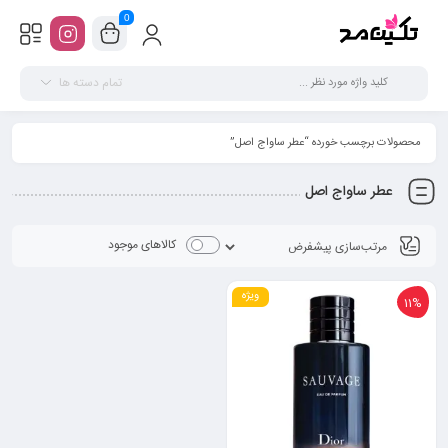
0
تمام دسته ها
محصولات برچسب خورده “عطر ساواج اصل”
عطر ساواج اصل
کالاهای موجود
ویژه
11%