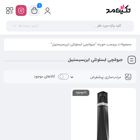
0
تمام دسته ها
محصولات برچسب خورده “جیوانچی ابسلوتلی ایریسیستیبل”
جیوانچی ابسلوتلی ایریسیستیبل
کالاهای موجود
ناموجود